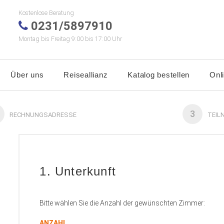
Kostenlose Beratung
0231/5897910
Montag bis Freitag 9:00 bis 17:00 Uhr
Über uns
Reiseallianz
Katalog bestellen
Onl
3
RECHNUNGSADRESSE
TEIL
1. Unterkunft
Bitte wählen Sie die Anzahl der gewünschten Zimmer:
ANZAHL