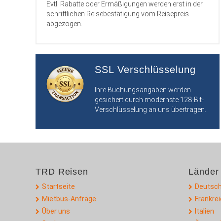
Evtl. Rabatte oder Ermäßigungen werden erst in der
schriftlichen Reisebestätigung vom Reisepreis
abgezogen.
SSL Verschlüsselung
Ihre Buchungsangaben werden
gesichert durch modernste 128-Bit-
Verschlüsselung an uns übertragen.
TRD Reisen
Länder
Startseite
Deutsch
Mietbus-Anfrage
Frankre
Über uns
Italien