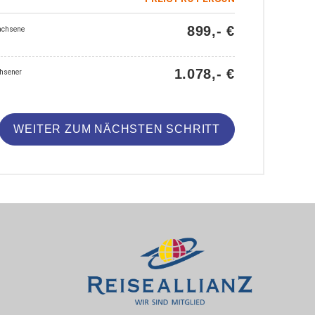
899,- €
achsene
1.078,- €
chsener
WEITER ZUM NÄCHSTEN SCHRITT