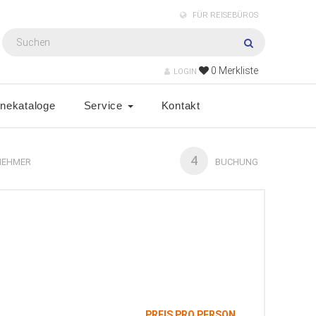
FÜR REISEBÜROS
0
Merkliste
LOGIN
inekataloge
Service
Kontakt
4
NEHMER
BUCHUNG
PREIS PRO PERSON