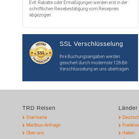
Evtl. Rabatte oder Ermäßigungen werden erst in der
schriftlichen Reisebestätigung vom Reisepreis
abgezogen.
SSL Verschlüsselung
Ihre Buchungsangaben werden
gesichert durch modernste 128-Bit-
Verschlüsselung an uns übertragen.
TRD Reisen
Länder
Startseite
Deutsch
Mietbus-Anfrage
Frankre
Über uns
Italien