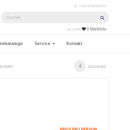
FÜR REISEBÜROS
0
Merkliste
LOGIN
inekataloge
Service
Kontakt
4
NEHMER
BUCHUNG
PREIS PRO PERSON