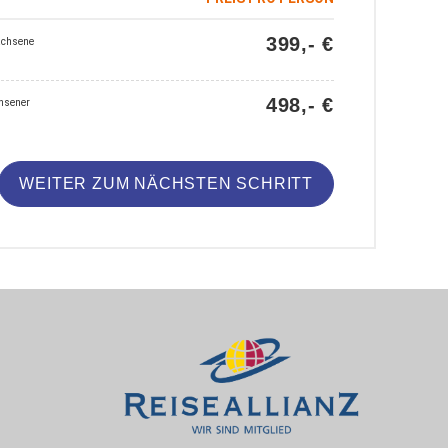
399,- €
achsene
498,- €
hsener
WEITER ZUM NÄCHSTEN SCHRITT