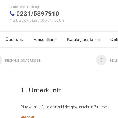
Kostenlose Beratung
0231/5897910
Montag bis Freitag 9:00 bis 17:00 Uhr
Über uns
Reiseallianz
Katalog bestellen
Onl
3
RECHNUNGSADRESSE
TEIL
1. Unterkunft
Bitte wählen Sie die Anzahl der gewünschten Zimmer:
ANZAHL