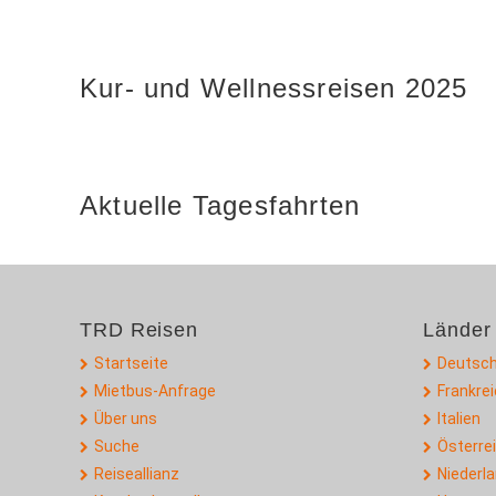
Kur- und Wellnessreisen 2025
Aktuelle Tagesfahrten
TRD Reisen
Länder
Startseite
Deutsch
Mietbus-Anfrage
Frankre
Über uns
Italien
Suche
Österre
Reiseallianz
Niederl