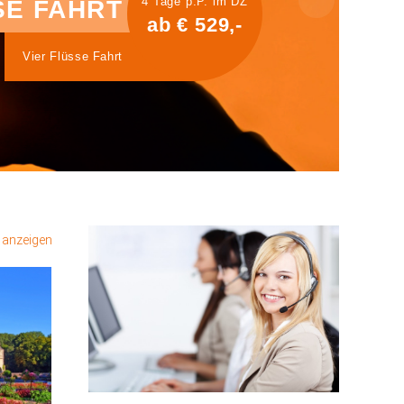
4 Tage p.P. im DZ
SE FAHRT
ab € 529,-
Vier Flüsse Fahrt
n anzeigen