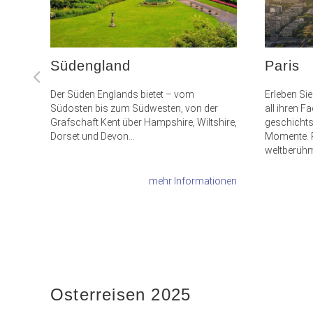
Südengland
Paris
Der Süden Englands bietet – vom
Erleben Sie
Südosten bis zum Südwesten, von der
all ihren F
Grafschaft Kent über Hampshire, Wiltshire,
geschichts
Dorset und Devon...
Momente. P
weltberühm
mehr Informationen
Osterreisen 2025