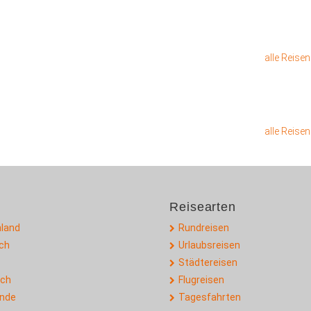
alle Reise
alle Reise
Reisearten
land
Rundreisen
ich
Urlaubsreisen
Städtereisen
ich
Flugreisen
ande
Tagesfahrten