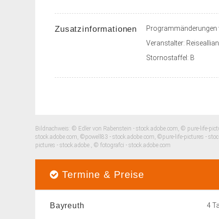
Zusatzinformationen
Programmänderungen v
Veranstalter: Reisealli
Stornostaffel: B
Bildnachweis: © Edler von Rabenstein - stock.adobe.com, © pure-life-pictu
stock.adobe.com, ©powell83 - stock.adobe.com, ©pure-life-pictures - st
pictures - stock.adobe., © fotografci - stock.adobe.com
Termine & Preise
Bayreuth
4 T