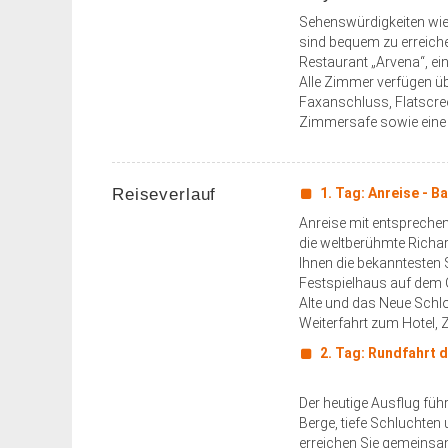
Sehenswürdigkeiten wie
sind bequem zu erreich
Restaurant „Arvena“, ei
Alle Zimmer verfügen ü
Faxanschluss, Flatscre
Zimmersafe sowie eine 
Reiseverlauf
1. Tag: Anreise - B
Anreise mit entspreche
die weltberühmte Richard
Ihnen die bekanntesten
Festspielhaus auf dem 
Alte und das Neue Schlo
Weiterfahrt zum Hotel
2. Tag: Rundfahrt 
Der heutige Ausflug fü
Berge, tiefe Schluchten 
erreichen Sie gemeinsa