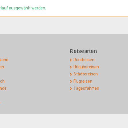
rlauf ausgewählt werden.
Reisearten
land
Rundreisen
ich
Urlaubsreisen
Städtereisen
ich
Flugreisen
ande
Tagesfahrten
z