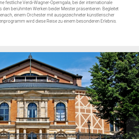
e festliche Verdi-Wagner-Operngala, bei der internationale
s den berühmten Werken beider Meister präsentieren. Begleitet
enach, einem Orchester mit ausgezeichneter künstlerischer
menprogramm wird diese Reise zu einem besonderen Erlebnis.