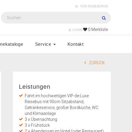
FÜR REISEBÜROS
0
Merkliste
LOGIN
inekataloge
Service
Kontakt
ZURÜCK
Leistungen
Fahrt im hochwertigen VIP-de-Luxe
Reisebus mit 90cm Sitzabstand,
Getränkeservice, großer Bordküche, WC
und Klimaanlage
3 x Übernachtung
3 x Frühstück
2 x Abendessen im Hotel (oder Restaurant)