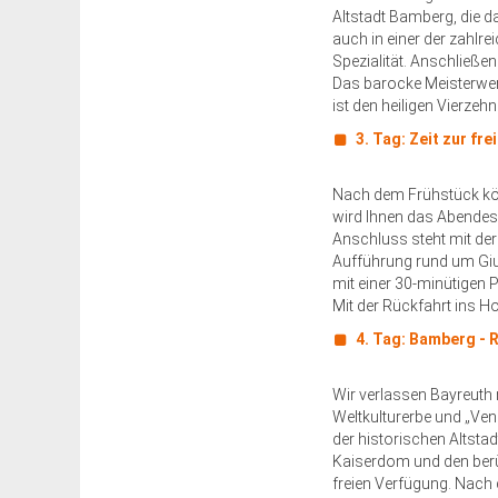
Altstadt Bamberg, die da
auch in einer der zahlre
Spezialität. Anschließen
Das barocke Meisterwe
ist den heiligen Vierzeh
3. Tag: Zeit zur fr
Nach dem Frühstück kön
wird Ihnen das Abendess
Anschluss steht mit der
Aufführung rund um Giu
mit einer 30-minütigen P
Mit der Rückfahrt ins Ho
4. Tag: Bamberg - 
Wir verlassen Bayreut
Weltkulturerbe und „Ven
der historischen Altsta
Kaiserdom und den berü
freien Verfügung. Nach 