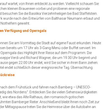
rauf wartet, von Ihnen entdeckt zu werden. Vielleicht schauen Sie
ichen kleinen Brauereien vorbei und probieren eine regionale
d besuchen Sie die Basilika Vierzehnheiligen bei Bad Staffelstein.
rk wurde nach den Entwürfen von Balthasar Neumann erbaut und
n Nothelfern geweiht.
eien Verfügung und Operngala
nen Sie am Vormittag die Stadt auf eigene Faust erkunden. Heute
en bereits um 17 Uhr als 3-Gang-Menü oder Buffet serviert. Im
 Operngala das Highlight Ihrer Reise auf dem Programm. Die
seppe Verdi und Richard Wagner, die um 19.30 Uhr beginnt und
ause gegen 22.00 Uhr endet, wird Sie sicher in ihren Bann ziehen.
tel endet schließlich dieser ereignisreiche Tag. Übernachtung.
Rückreise
h nach dem Frühstück und fahren nach Bamberg – UNESCO-
edig des Nordens“. Entdecken Sie die vielen Sehenswürdigkeiten
dt, wie etwa das Alte Rathaus, den romanisch-gotischen
hmten Bamberger Reiter. Anschließend bleibt Ihnen noch Zeit zur
der Mittagspause treten Sie die Heimreise über die Autobahn an.