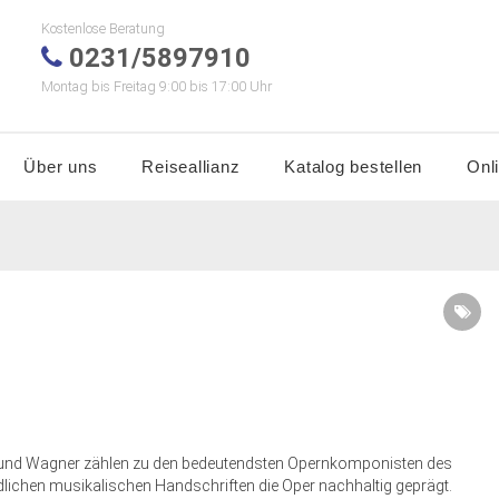
Kostenlose Beratung
0231/5897910
Montag bis Freitag 9:00 bis 17:00 Uhr
Über uns
Reiseallianz
Katalog bestellen
Onl
i und Wagner zählen zu den bedeutendsten Opernkomponisten des
dlichen musikalischen Handschriften die Oper nachhaltig geprägt.