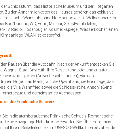
 der Schlossturm, das Historische Museum und der Hofgarten
en. Zu den Annehmlichkeiten des Hauses gehören das exklusive
ne fränkische Weinstube, eine Hotelbar sowie ein Wellnessbereich.
ber Bad/Dusche, WC, Föhn, Minibar, Selbstwahltelefon,
en-TV, Radio, Hosenbügler, Kosmetikspiegel, Wasserkocher, einen
Klimaanlage. WLAN ist kostenfrei.
ayreuth
nden Pausen über die Autobahn. Nach der Ankunft entdecken Sie
-Wagner-Stadt Bayreuth. Ihre Reiseleitung zeigt und erläutert
 Sehenswürdigkeiten (Außenbesichtigungen), wie das
Grünen Hügel, das Markgräfliche Opernhaus, die Eremitage, das
ss, die Villa Wahnfried sowie die Schlosskirche. Anschließend
, Zimmerbezug und gemeinsames Abendessen.
durch die Fränkische Schweiz
hrt Sie in die atemberaubende Fränkische Schweiz. Romantische
und eine einzigartige Naturkulisse erwarten Sie. Über Forchheim
m mit Ihrem Reiseleiter die zum UNESCO-Weltkulturerbe zählende