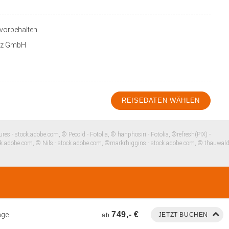
orbehalten.
anz GmbH
REISEDATEN WÄHLEN
res - stock.adobe.com, © Pecold - Fotolia, © hanphosiri - Fotolia, ©refresh(PIX) -
ock.adobe.com, © Nils - stock.adobe.com, ©markrhiggins - stock.adobe.com, © thauwald
749,- €
age
ab