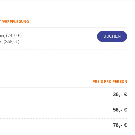
T/VERPFLEGUNG
r, (749,- €)
BUCHEN
, (868,- €)
PREIS PRO PERSON
36,- €
56,- €
76,- €