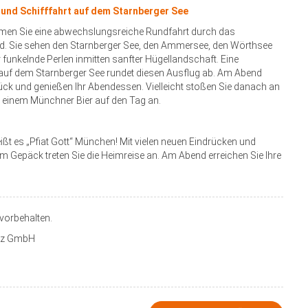
 und Schifffahrt auf dem Starnberger See
men Sie eine abwechslungsreiche Rundfahrt durch das
d. Sie sehen den Starnberger See, den Ammersee, den Wörthsee
 funkelnde Perlen inmitten sanfter Hügellandschaft. Eine
 auf dem Starnberger See rundet diesen Ausflug ab. Am Abend
rück und genießen Ihr Abendessen. Vielleicht stoßen Sie danach an
t einem Münchner Bier auf den Tag an.
t es „Pfiat Gott“ München! Mit vielen neuen Eindrücken und
 Gepäck treten Sie die Heimreise an. Am Abend erreichen Sie Ihre
orbehalten.
anz GmbH