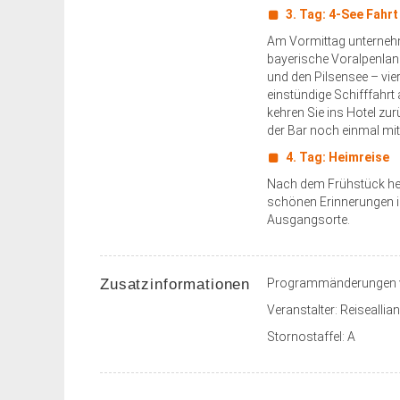
3. Tag:
4-See Fahrt
Am Vormittag unterneh
bayerische Voralpenlan
und den Pilsensee – vier
einstündige Schifffahrt
kehren Sie ins Hotel zu
der Bar noch einmal mi
4. Tag: Heimreise
Nach dem Frühstück heiß
schönen Erinnerungen im
Ausgangsorte.
Zusatzinformationen
Programmänderungen v
Veranstalter: Reisealli
Stornostaffel: A