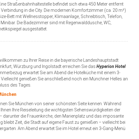
Eine Straßenbahnhaltestelle befindet sich etwa 450 Meter entfernt
 Verbindung in die City. Die modernen Komfortzimmer (ca. 20 m²)
ize-Bett mit Wellnesstopper, Klimaanlage, Schreibtisch, Telefon,
d Minibar. Die Badezimmer sind mit Regenwalddusche, WC,
tikspiegel ausgestattet.
willkommen zu Ihrer Reise in die bayerische Landeshauptstadt
nkfurt, Würzburg und Ingolstadt erreichen Sie das
Hyperion Hotel
mmerbezug erwartet Sie am Abend die Hotelküche mit einem 3-
Vielleicht genießen Sie anschließend noch ein Münchner Helles an
luss des Tages.
 München
nen Sie München von seiner schönsten Seite kennen. Während
 Ihnen Ihre Reiseleitung die wichtigsten Sehenswürdigkeiten der
– darunter die Frauenkirche, den Marienplatz und das imposante
leibt Zeit, die Stadt auf eigene Faust zu genießen – vielleicht bei
ergarten. Am Abend erwartet Sie im Hotel erneut ein 3-Gang-Menü