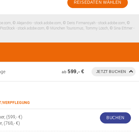
REISEDATEN WÄHLEN
dobe.com, © Alejandro - stock.adobe.com, © Deris Firmansyah - stock.adobe.com, ©
 PicsStock - stock.adobe.com, © München Tourismus, Tommy Lösch, © Sina Ettmer -
599,- €
age
ab
T/VERPFLEGUNG
r, (599,- €)
BUCHEN
, (768,- €)