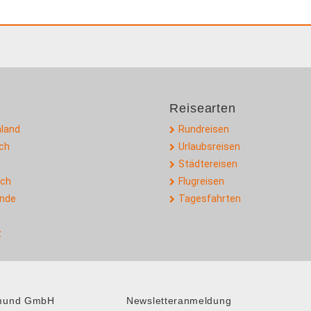
Reisearten
land
Rundreisen
ich
Urlaubsreisen
Städtereisen
ich
Flugreisen
ande
Tagesfahrten
z
tmund GmbH
Newsletteranmeldung