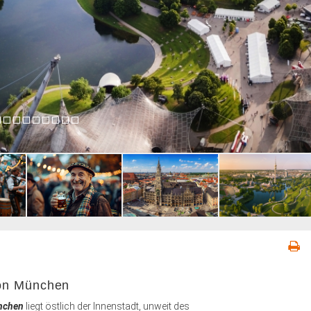
ion München
nchen
liegt östlich der Innenstadt, unweit des