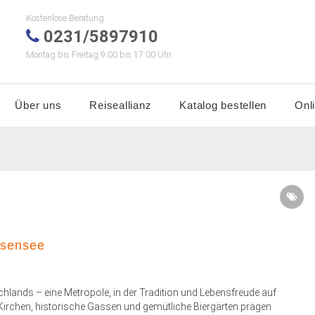
Kostenlose Beratung
0231/5897910
Montag bis Freitag 9:00 bis 17:00 Uhr
Über uns
Reiseallianz
Katalog bestellen
Onl
lsensee
hlands – eine Metropole, in der Tradition und Lebensfreude auf
 Kirchen, historische Gassen und gemütliche Biergärten prägen