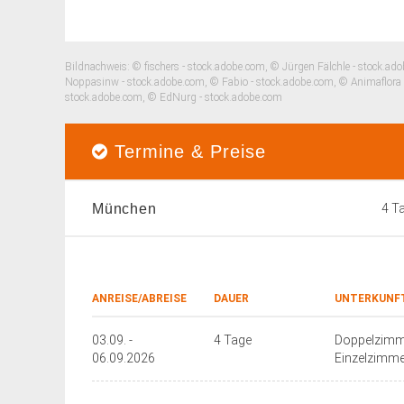
Bildnachweis: © fischers - stock.adobe.com, © Jürgen Fälchle - stock.a
Noppasinw - stock.adobe.com, © Fabio - stock.adobe.com, © Animaflora
stock.adobe.com, © EdNurg - stock.adobe.com
Termine & Preise
München
4 T
ANREISE/ABREISE
DAUER
UNTERKUNF
03.09. -
4 Tage
Doppelzimme
06.09.2026
Einzelzimmer