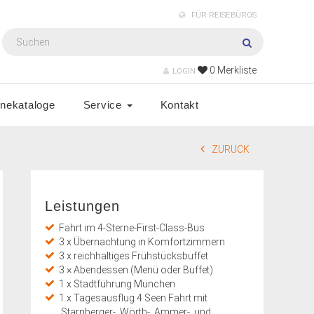
FÜR REISEBÜROS
0
Merkliste
LOGIN
inekataloge
Service
Kontakt
ZURÜCK
Leistungen
Fahrt im 4-Sterne-First-Class-Bus
3 x Übernachtung in Komfortzimmern
3 x reichhaltiges Frühstücksbuffet
3 × Abendessen (Menü oder Buffet)
1 x Stadtführung München
1 x Tagesausflug 4 Seen Fahrt mit
Starnberger-, Wörth-, Ammer-, und