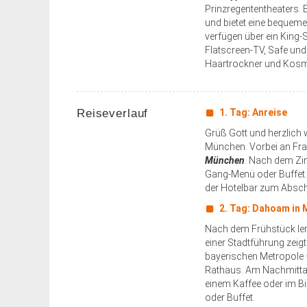
Prinzregententheaters. 
und bietet eine bequeme
verfügen über ein King-S
Flatscreen-TV, Safe un
Haartrockner und Kosme
Reiseverlauf
1. Tag: Anreise
Grüß Gott und herzlich 
München. Vorbei an Fra
München
. Nach dem Zi
Gang-Menü oder Buffet. 
der Hotelbar zum Absch
2. Tag: Dahoam in
Nach dem Frühstück ler
einer Stadtführung zeigt
bayerischen Metropole 
Rathaus. Am Nachmittag b
einem Kaffee oder im Bi
oder Buffet.