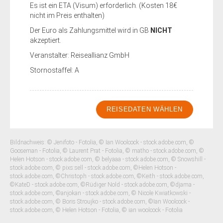
Es ist ein ETA (Visum) erforderlich. (Kosten 18€
nicht im Preis enthalten)
Der Euro als Zahlungsmittel wird in GB
NICHT
akzeptiert.
Veranstalter: Reiseallianz GmbH
Stornostaffel: A
REISEDATEN WÄHLEN
Bildnachweis: © Jenifoto - Fotolia, © Ian Woolcock - stock.adobe.com, ©
Gooseman - Fotolia, © Laurent Prat - Fotolia, © matho - stock.adobe.com, ©
Helen Hotson - stock.adobe.com, © belyaaa - stock.adobe.com, © Snowshill -
stock.adobe.com, © pixs:sell - stock.adobe.com, ©Helen Hotson -
stock.adobe.com, ©Christoph - stock.adobe.com, ©Keith - stock.adobe.com,
©KateD - stock.adobe.com, ©Rüdiger Nold - stock.adobe.com, ©djama -
stock.adobe.com, ©anjokan - stock.adobe.com, © Nicole Kwiatkowski -
stock.adobe.com, © Boris Stroujko - stock.adobe.com, ©Ian Woolcock -
stock.adobe.com, © Helen Hotson - Fotolia, © ian woolcock - Fotolia