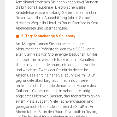
Ärmelkanal erreichen Sie nach knapp zwei Stunden
die britische Hauptinsel. Die typische weiße
Kreidefelsenküste empfängt Sie bei der Einfahrt in
Dover. Nach Ihrer Ausschiffung fahren Sie auf
direktem Weg in Ihr Hotel im Raum Dartford in Kent.
Abendessen und Übernachtung.
2. Tag: Stonehenge & Salisbury
Am Morgen können Sie das bedeutendste
Monument der Prähistorie, den etwa 5.000 Jahre
alten Steinkreis von Stonehenge, besuchen. Unklar
ist noch immer, welche Rituale einst im Schatten
dieses mystischen Monuments ausgeübt wurden
und welchem Zweck der Steinkreis diente. Im
Anschluss Fahrt ins nahe Salisbury. Die im 13. Jh.
gegründete Stadt birgt auch heute noch viele
mittelalterliche Gebäude. Jenseits der Mauern des
Cathedral Close entstand ein schachbrettartig
angelegtes Netz von Gassen, das fächerförmig von
einem Platz ausgeht. Viele Fachwerkhäuser und
georgianische Gebäude säumen die Straßen. Am
Abend fahren Sie in den Raum Plymouth in Devon,