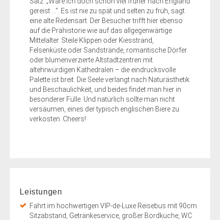
Satz: „Wäre ich doch schon viel früher nach England
gereist …“. Es ist nie zu spät und selten zu früh, sagt
eine alte Redensart. Der Besucher trifft hier ebenso
auf die Prähistorie wie auf das allgegenwärtige
Mittelalter. Steile Klippen oder Kiesstrand,
Felsenküste oder Sandstrände, romantische Dörfer
oder blumenverzierte Altstadtzentren mit
altehrwürdigen Kathedralen – die eindrucksvolle
Palette ist breit. Die Seele verlangt nach Naturästhetik
und Beschaulichkeit, und beides findet man hier in
besonderer Fülle. Und natürlich sollte man nicht
versäumen, eines der typisch englischen Biere zu
verkosten. Cheers!
Leistungen
Fahrt im hochwertigen VIP-de-Luxe Reisebus mit 90cm
Sitzabstand, Getränkeservice, großer Bordküche, WC