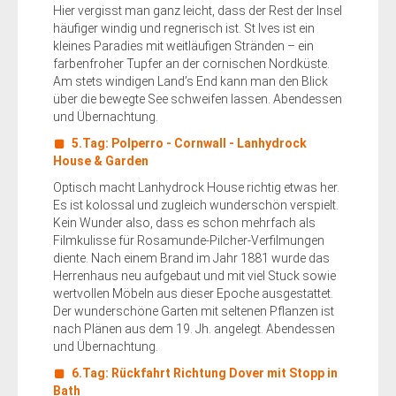
Hier vergisst man ganz leicht, dass der Rest der Insel
häufiger windig und regnerisch ist. St Ives ist ein
kleines Paradies mit weitläufigen Stränden – ein
farbenfroher Tupfer an der cornischen Nordküste.
Am stets windigen Land’s End kann man den Blick
über die bewegte See schweifen lassen. Abendessen
und Übernachtung.
5.Tag: Polperro - Cornwall - Lanhydrock
House & Garden
Optisch macht Lanhydrock House richtig etwas her.
Es ist kolossal und zugleich wunderschön verspielt.
Kein Wunder also, dass es schon mehrfach als
Filmkulisse für Rosamunde-Pilcher-Verfilmungen
diente. Nach einem Brand im Jahr 1881 wurde das
Herrenhaus neu aufgebaut und mit viel Stuck sowie
wertvollen Möbeln aus dieser Epoche ausgestattet.
Der wunderschöne Garten mit seltenen Pflanzen ist
nach Plänen aus dem 19. Jh. angelegt. Abendessen
und Übernachtung.
6.Tag: Rückfahrt Richtung Dover mit Stopp in
Bath