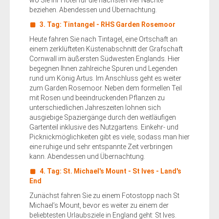
wo Sie Ihr Hotel für die nächsten vier Nächte
beziehen. Abendessen und Übernachtung.
3. Tag: Tintangel - RHS Garden Rosemoor
Heute fahren Sie nach Tintagel, eine Ortschaft an
einem zerklüfteten Küstenabschnitt der Grafschaft
Cornwall im äußersten Südwesten Englands. Hier
begegnen Ihnen zahlreiche Spuren und Legenden
rund um König Artus. Im Anschluss geht es weiter
zum Garden Rosemoor. Neben dem formellen Teil
mit Rosen und beeindruckenden Pflanzen zu
unterschiedlichen Jahreszeiten lohnen sich
ausgiebige Spaziergänge durch den weitläufigen
Gartenteil inklusive des Nutzgartens. Einkehr- und
Picknickmöglichkeiten gibt es viele, sodass man hier
eine ruhige und sehr entspannte Zeit verbringen
kann. Abendessen und Übernachtung.
4. Tag: St. Michael's Mount - St Ives - Land's
End
Zunächst fahren Sie zu einem Fotostopp nach St
Michael’s Mount, bevor es weiter zu einem der
beliebtesten Urlaubsziele in England geht: St Ives.