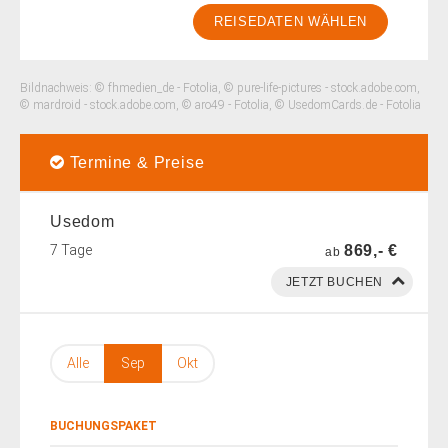
REISEDATEN WÄHLEN
Bildnachweis: © fhmedien_de - Fotolia, © pure-life-pictures - stock.adobe.com,
© mardroid - stock.adobe.com, © aro49 - Fotolia, © UsedomCards.de - Fotolia
Termine & Preise
Usedom
7 Tage
869,- €
ab
Alle
Sep
Okt
BUCHUNGSPAKET