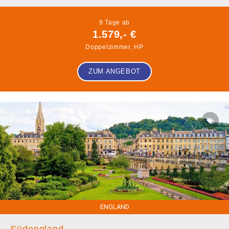
9 Tage ab
1.579,- €
Doppelzimmer, HP
ZUM ANGEBOT
ENGLAND
Südengland