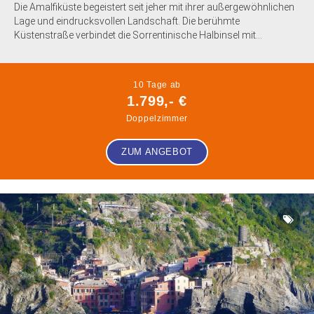
Die Amalfiküste begeistert seit jeher mit ihrer außergewöhnlichen
Lage und eindrucksvollen Landschaft. Die berühmte
Küstenstraße verbindet die Sorrentinische Halbinsel mit...
10 Tage ab
1.799,- €
Doppelzimmer
ZUM ANGEBOT