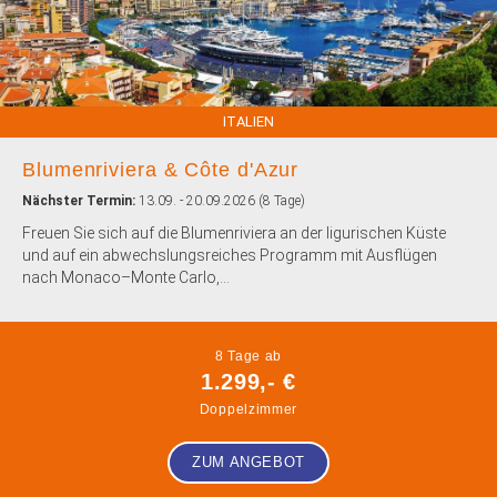
ITALIEN
Blumenriviera & Côte d'Azur
Nächster Termin:
13.09. - 20.09.2026 (8 Tage)
Freuen Sie sich auf die Blumenriviera an der ligurischen Küste
und auf ein abwechslungsreiches Programm mit Ausflügen
nach Monaco–Monte Carlo,...
8 Tage ab
1.299,- €
Doppelzimmer
ZUM ANGEBOT