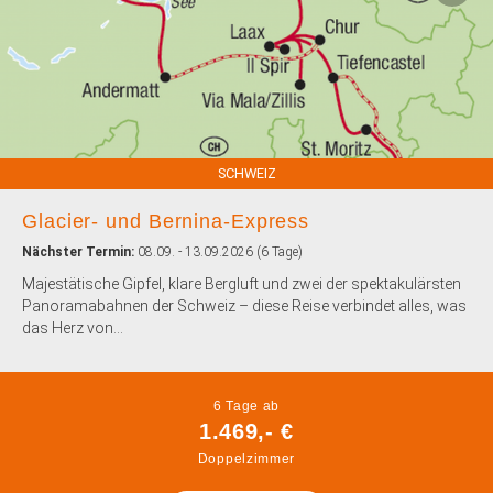
SCHWEIZ
Glacier- und Bernina-Express
Nächster Termin:
08.09. - 13.09.2026 (6 Tage)
Majestätische Gipfel, klare Bergluft und zwei der spektakulärsten
Panoramabahnen der Schweiz – diese Reise verbindet alles, was
das Herz von...
6 Tage ab
1.469,- €
Doppelzimmer